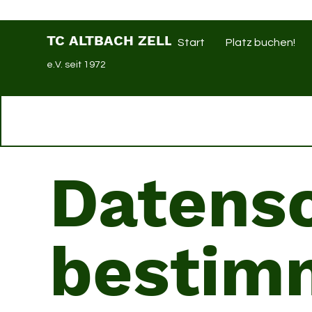
TC ALTBACH ZELL
Start
Platz buchen!
e.V. seit 1972
Datens
bestim