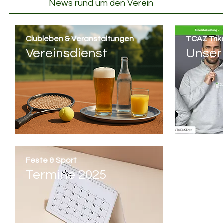
News rund um den Verein
Clubleben & Veranstaltungen
TCAZ Trik
Vereinsdienst
Unser
Feste & Sport
Termine 2025