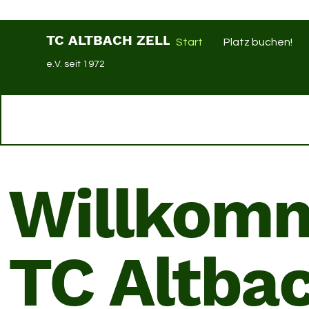
TC ALTBACH ZELL
Start
Platz buchen!
e.V. seit 1972
Willkom
TC Altbac