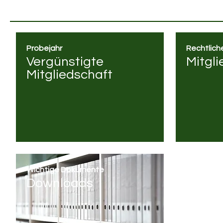
Probejahr
Rechtlich
Vergünstigte
Mitgl
Mitgliedschaft
Wichtige Dokumente
Downloads