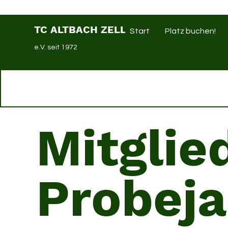
TC ALTBACH ZELL
Start
Platz buchen!
e.V. seit 1972
Mitglie
Probeja